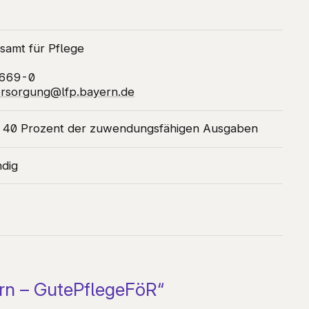
samt für Pflege
9669-0
ersorgung@lfp.bayern.de
l 40 Prozent der zuwendungsfähigen Ausgaben
ndig
yern – GutePflegeFöR“