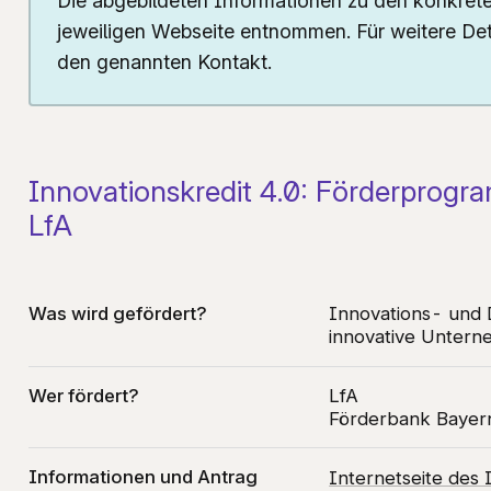
Die abgebildeten Informationen zu den konkrete
jeweiligen Webseite entnommen. Für weitere Deta
Ko
G
den genannten Kontakt.
L
B
Innovationskredit 4.0: Förderprog
LfA
Was wird gefördert?
Innovations- und 
innovative Unter
Wer fördert?
LfA
Förderbank Bayer
Informationen und Antrag
Internetseite des 