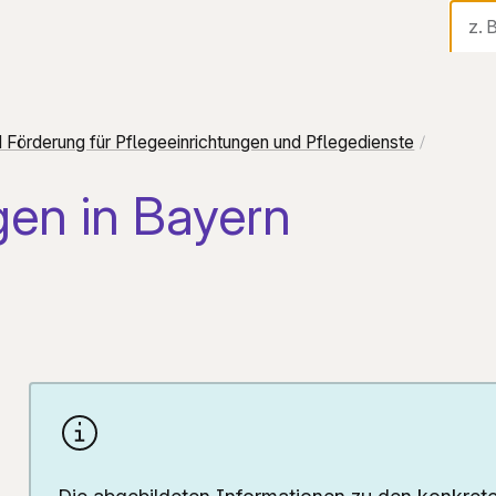
Sta
Tel
 Förderung für Pflegeeinrichtungen und Pflegedienste
Di
en in Bayern
Au
Fi
Hi
Ak
Üb