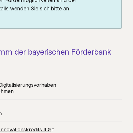
n Fördermöglichkeiten sind der
ils wenden Sie sich bitte an
ntakt
ebärdensprache
eichte Sprache
arriere melden
ramm der bayerischen Förderbank
Digitalisierungsvorhaben
nehmen
n
Innovationskredits 4.0