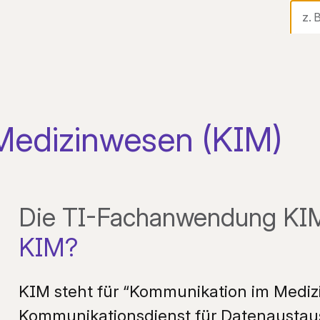
Sta
Tel
Di
Medizinwesen (KIM)
Au
Fi
Die TI-Fachanwendung K
Hi
KIM?
Ak
KIM steht für “Kommunikation im Medizi
Üb
Kommunikationsdienst für Datenaustau