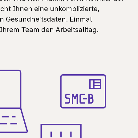
icht Ihnen eine unkomplizierte,
ntakt
ebärdensprache
on Gesundheitsdaten. Einmal
eichte Sprache
 Ihrem Team den Arbeitsalltag.
arriere melden