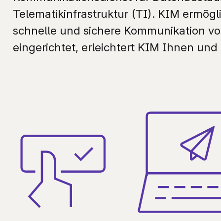
Telematikinfrastruktur (TI). KIM ermögl
Ko
G
schnelle und sichere Kommunikation v
L
eingerichtet, erleichtert KIM Ihnen und
B