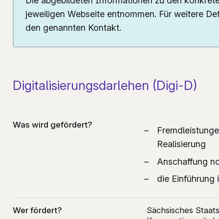
Die abgebildeten Informationen zu den konkrete
jeweiligen Webseite entnommen. Für weitere Deta
Ko
G
den genannten Kontakt.
L
B
Digitalisierungsdarlehen (Digi-D)
Was wird gefördert?
Fremdleistunge
Realisierung
Anschaffung n
die Einführung
Wer fördert?
Sächsisches Staats